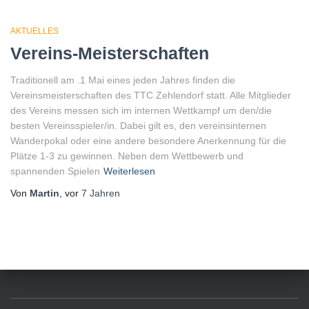
AKTUELLES
Vereins-Meisterschaften
Traditionell am .1 Mai eines jeden Jahres finden die
Vereinsmeisterschaften des TTC Zehlendorf statt. Alle Mitglieder
des Vereins messen sich im internen Wettkampf um den/die
besten Vereinsspieler/in. Dabei gilt es, den vereinsinternen
Wanderpokal oder eine andere besondere Anerkennung für die
Plätze 1-3 zu gewinnen. Neben dem Wettbewerb und
spannenden Spielen
Weiterlesen
Von
Martin
, vor
7 Jahren